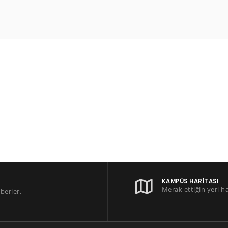
KAMPÜS HARITASI
Merak ettiğin yeri h
berler.