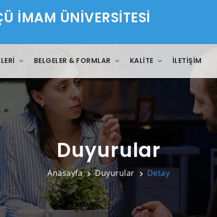
 İMAM ÜNİVERSİTESİ
LERI
BELGELER & FORMLAR
KALITE
İLETIŞIM
Duyurular
Anasayfa
Duyurular
Detay