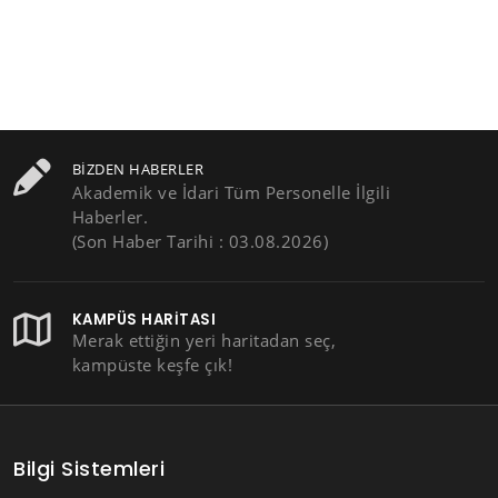
BIZDEN HABERLER
Akademik ve İdari Tüm Personelle İlgili
Haberler.
(Son Haber Tarihi : 03.08.2026)
KAMPÜS HARITASI
Merak ettiğin yeri haritadan seç,
kampüste keşfe çık!
Bilgi Sistemleri