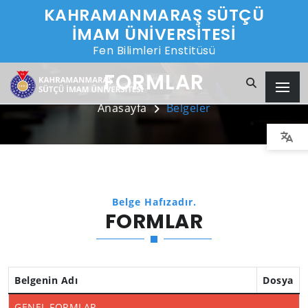
KAHRAMANMARAŞ SÜTÇÜ
İMAM ÜNİVERSİTESİ
Fen Bilimleri Enstitüsü
FORMLAR
Anasayfa
Belgeler
Belge Hafızadır.
FORMLAR
Belgenin Adı
Dosya
GENEL FORMLAR