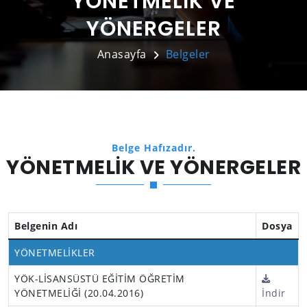
YÖNETMELİK VE
YÖNERGELER
Anasayfa
Belgeler
Belge Hafızadır.
YÖNETMELİK VE YÖNERGELER
Belgenin Adı
Dosya
YÖNETMELİKLER
YÖK-LİSANSÜSTÜ EĞİTİM ÖĞRETİM
YÖNETMELİĞİ (20.04.2016)
İndir