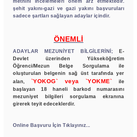
metnini incelemeleri önem arz etmektedir.
şehit yakını-gazi ve gazi yakını başvuruları
sadece şartları sağlayan adaylar içindir.
ÖNEMLİ
ADAYLAR MEZUNİYET BİLGİLERİNİ;
E-
Devlet üzerinden Yükseköğretim
Öğrenci/Mezun Belge Sorgulama ile
oluşturulan belgenin sağ üst tarafında yer
`YOKOG` veya `YOKME`
alan,
ile
başlayan 18 haneli barkod numarasını
mezuniyet bilgileri sorgulama ekranına
girerek teyit edeceklerdir.
Online Başvuru İçin Tıklayınız...