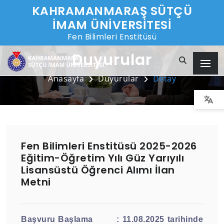
KAHRAMANMARAŞ SÜTÇÜ
İMAM ÜNİVERSİTESİ
Fen Bilimleri Enstitüsü
Duyurular
Anasayfa
Duyurular
Detay
Fen Bilimleri Enstitüsü 2025-2026
Eğitim-Öğretim Yılı Güz Yarıyılı
Lisansüstü Öğrenci Alımı İlan
Metni
Başvuru Başlama
:
11.08.2025
tarihinde