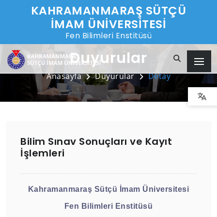
KAHRAMANMARAŞ SÜTÇÜ
İMAM ÜNİVERSİTESİ
Fen Bilimleri Enstitüsü
Duyurular
Anasayfa
Duyurular
Detay
Bilim Sınav Sonuçları ve Kayıt
İşlemleri
Kahramanmaraş Sütçü İmam Üniversitesi
Fen Bilimleri Enstitüsü