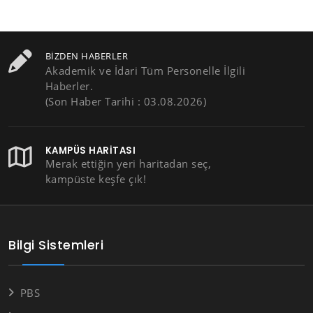
BIZDEN HABERLER
Akademik ve İdari Tüm Personelle İlgili
Haberler.
(Son Haber Tarihi : 03.08.2026)
KAMPÜS HARITASI
Merak ettiğin yeri haritadan seç,
kampüste keşfe çık!
Bilgi Sistemleri
PBS