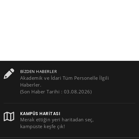
BIZDEN HABERLER
Akademik ve İdari Tüm Personelle İlgili
Haberler.
(Son Haber Tarihi : 03.08.2026)
KAMPÜS HARITASI
Merak ettiğin yeri haritadan seç,
kampüste keşfe çık!