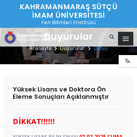
KAHRAMANMARAŞ SÜTÇÜ
İMAM ÜNİVERSİTESİ
Fen Bilimleri Enstitüsü
Duyurular
Anasayfa
Duyurular
Detay
Yüksek Lisans ve Doktora Ön
Eleme Sonuçları Açıklanmıştır
DİKKAT!!!!!!
07.02.2025 CUMA
YÜKSEK LİSANS BİLİM SINAVI