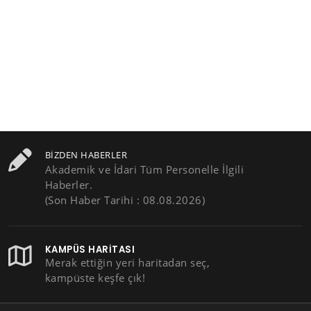
BIZDEN HABERLER
Akademik ve İdari Tüm Personelle İlgili
Haberler.
(Son Haber Tarihi : 08.08.2026)
KAMPÜS HARITASI
Merak ettiğin yeri haritadan seç,
kampüste keşfe çık!