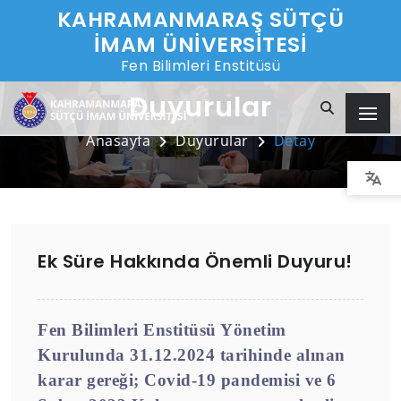
KAHRAMANMARAŞ SÜTÇÜ
İMAM ÜNİVERSİTESİ
Fen Bilimleri Enstitüsü
Duyurular
Anasayfa
Duyurular
Detay
Ek Süre Hakkında Önemli Duyuru!
Fen Bilimleri Enstitüsü Yönetim
Kurulunda 31.12.2024 tarihinde alınan
karar gereği; Covid-19 pandemisi ve 6