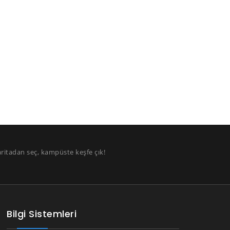
aritadan seç, kampüste keşfe çık!
Bilgi Sistemleri