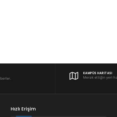
KAMPÜS HARITASI
Merak ettiğin yeri h
berler.
Hızlı Erişim