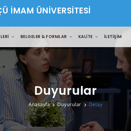
 İMAM ÜNİVERSİTESİ
LERI
BELGELER & FORMLAR
KALITE
İLETIŞIM
Duyurular
Anasayfa
Duyurular
Detay