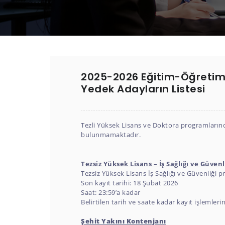
2025-2026 Eğitim-Öğretim 
Yedek Adayların Listesi
Tezli Yüksek Lisans ve Doktora programlarınd
bulunmamaktadır.
Tezsiz Yüksek Lisans – İş Sağlığı ve Güven
Tezsiz Yüksek Lisans İş Sağlığı ve Güvenliği
Son kayıt tarihi: 18 Şubat 2026
Saat: 23:59’a kadar
Belirtilen tarih ve saate kadar kayıt işleml
Şehit Yakını Kontenjanı