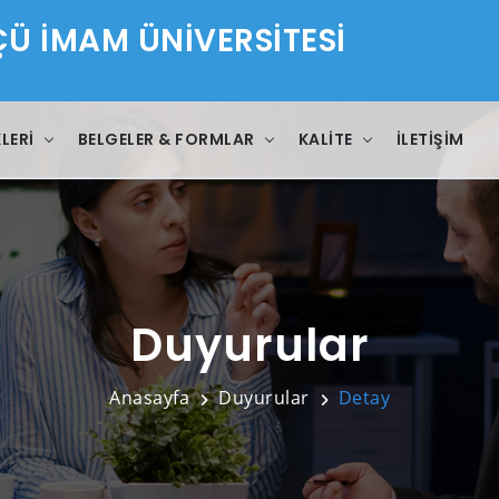
 İMAM ÜNİVERSİTESİ
LERI
BELGELER & FORMLAR
KALITE
İLETIŞIM
Duyurular
Anasayfa
Duyurular
Detay