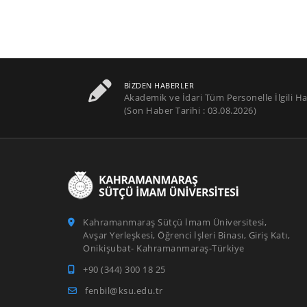
BIZDEN HABERLER
Akademik ve İdari Tüm Personelle İlgili Ha
(Son Haber Tarihi : 03.08.2026)
Kahramanmaraş Sütçü İmam Üniversitesi,
Avşar Yerleşkesi, Öğrenci İşleri Binası, Giriş Katı,
Onikişubat- Kahramanmaraş-Türkiye
+90 (344) 300 18 25
fenbil@ksu.edu.tr