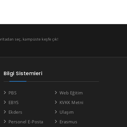
aritadan seç, kampüste keşfe çık!
Bilgi Sistemleri
PBS
Web Eğitim
EBYS
KVKK Metni
Ekders
Ulaşım
Personel E-Posta
Erasmus