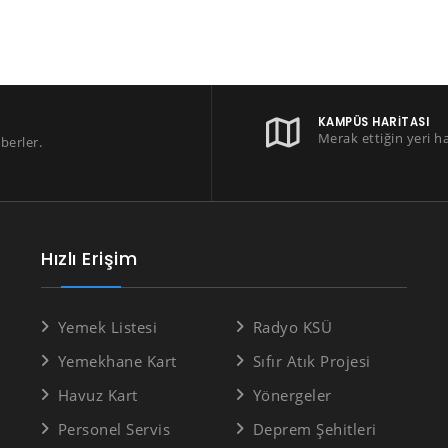
KAMPÜS HARITASI
Merak ettiğin yeri h
berler.
Hızlı Erişim
Yemek Listesi
Radyo KSÜ
Yemekhane Kart
Sıfır Atık Projesi
Havuz Kart
Yönergeler
Personel Servis
Deprem Şehitleri